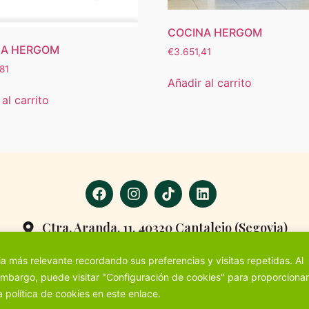
COCINA HERGOM
NA HERGOM
€
3.651,41
81
Añadir al carrito
al carrito
Ctra. Aranda, 11, 40320 Cantalejo (Segovia)
921 52 02 22
a más relevante recordando sus preferencias y visitas repetidas. Al
© 2026 Ferretería Baudilio S.L. | Todos los derechos reservados
 embargo, puede visitar "Configuración de cookies" para proporciona
 política de cookies en este
enlace.