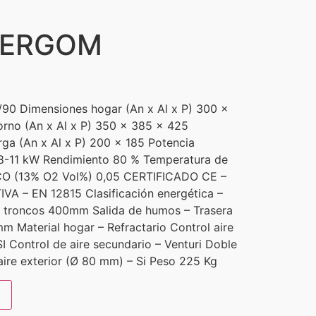
HERGOM
 Dimensiones hogar (An x Al x P) 300 x
rno (An x Al x P) 350 x 385 x 425
ga (An x Al x P) 200 x 185 Potencia
8-11 kW Rendimiento 80 % Temperatura de
CO (13% O2 Vol%) 0,05 CERTIFICADO CE –
VA – EN 12815 Clasificación energética –
 troncos 400mm Salida de humos – Trasera
m Material hogar – Refractario Control aire
 SI Control de aire secundario – Venturi Doble
ire exterior (Ø 80 mm) – Si Peso 225 Kg