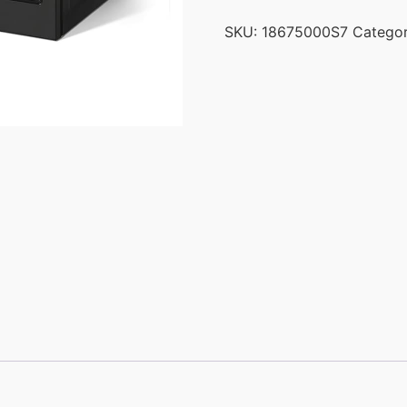
SKU:
18675000S7
Categor