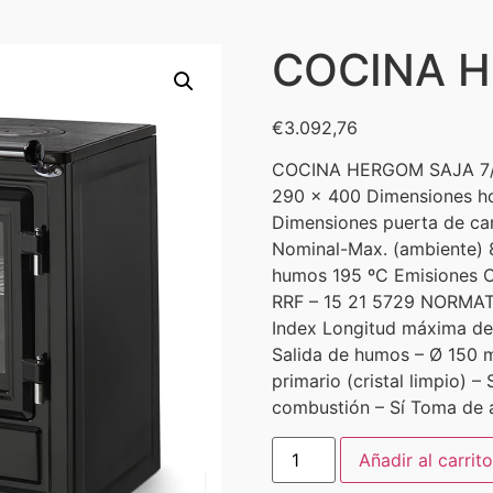
COCINA 
€
3.092,76
COCINA HERGOM SAJA 7/90
290 x 400 Dimensiones ho
Dimensiones puerta de car
Nominal-Max. (ambiente) 
humos 195 ºC Emisiones 
RRF – 15 21 5729 NORMATI
Index Longitud máxima de
Salida de humos – Ø 150 m
primario (cristal limpio) –
combustión – Sí Toma de a
Añadir al carrito