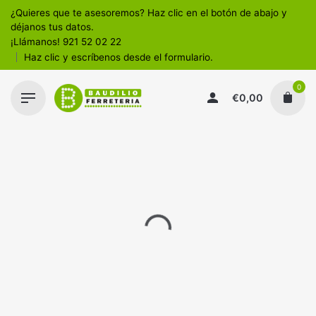
¿Quieres que te asesoremos? Haz clic en el botón de abajo y
déjanos tus datos.
¡Llámanos!
921 52 02 22
Haz clic y escríbenos desde el formulario.
0
€
0,00