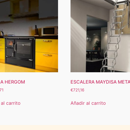
NA HERGOM
ESCALERA MAYDISA MET
71
€
721,16
al carrito
Añadir al carrito