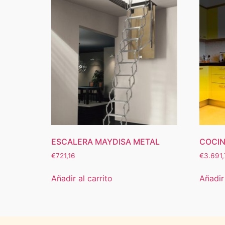
ESCALERA MAYDISA METAL
COCI
€
721,16
€
3.691,
Añadir al carrito
Añadir 