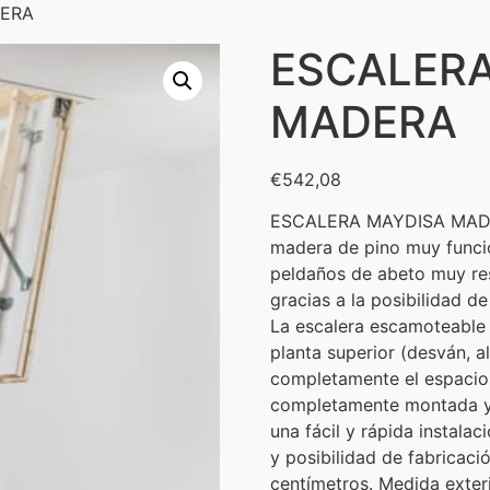
DERA
ESCALERA
MADERA
€
542,08
ESCALERA MAYDISA MADER
madera de pino muy funci
peldaños de abeto muy res
gracias a la posibilidad d
La escalera escamoteable
planta superior (desván, a
completamente el espacio 
completamente montada y p
una fácil y rápida instal
y posibilidad de fabricac
centímetros. Medida exteri