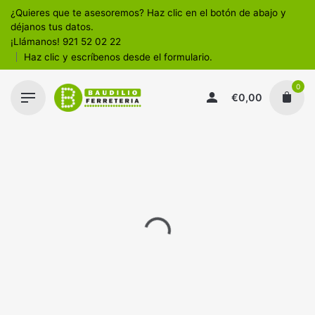
¿Quieres que te asesoremos? Haz clic en el botón de abajo y
déjanos tus datos.
¡Llámanos!
921 52 02 22
Haz clic y escríbenos desde el formulario.
0
€
0,00