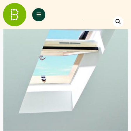
Inicio
/
Ventanas
/ VENTANA TEJADO ROTO