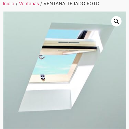
Inicio
/
Ventanas
/ VENTANA TEJADO ROTO